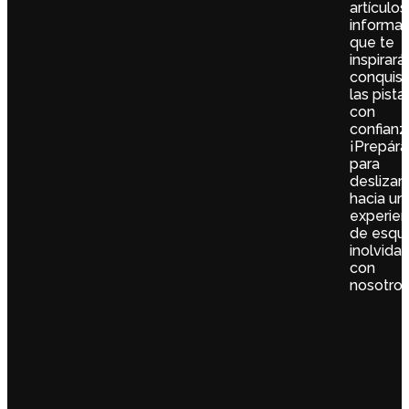
artículos
informat
que te
inspirará
conquist
las pista
con
confianz
¡Prepára
para
deslizar
hacia un
experien
de esquí
inolvida
con
nosotros