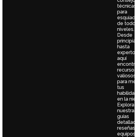
consejos
técnicas
para
esquiad
de todos
niveles.
Desde
principi
hasta
expertos
aquí
encontra
recursos
valiosos
para mej
tus
habilida
en la nie
Explora
nuestras
guías
detallad
reseñas
equipos,